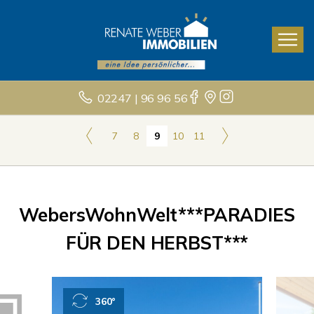
02247 | 96 96 56
7
8
9
10
11
WebersWohnWelt***PARADIES
FÜR DEN HERBST***
360°