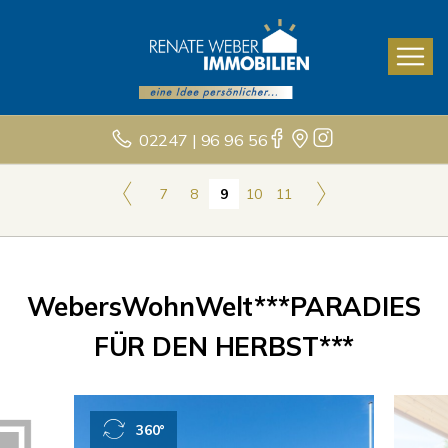
02247 | 96 96 56
7
8
9
10
11
WebersWohnWelt***PARADIES
FÜR DEN HERBST***
360°