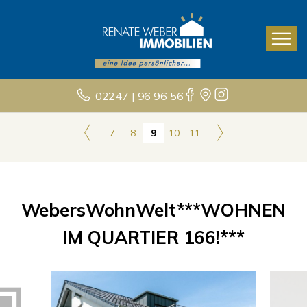
02247 | 96 96 56
7
8
9
10
11
WebersWohnWelt***WOHNEN
IM QUARTIER 166!***