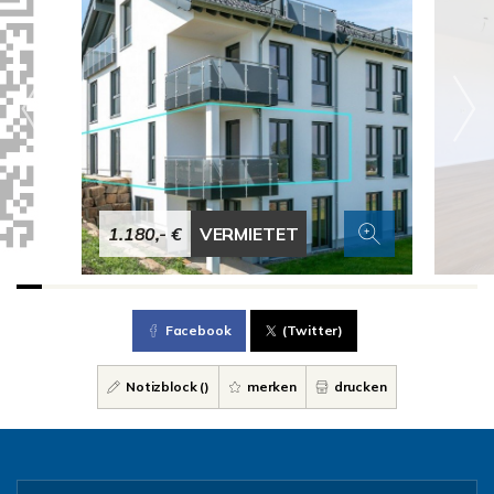
1.180,- €
VERMIETET
Facebook
(Twitter)
Notizblock (
)
merken
drucken