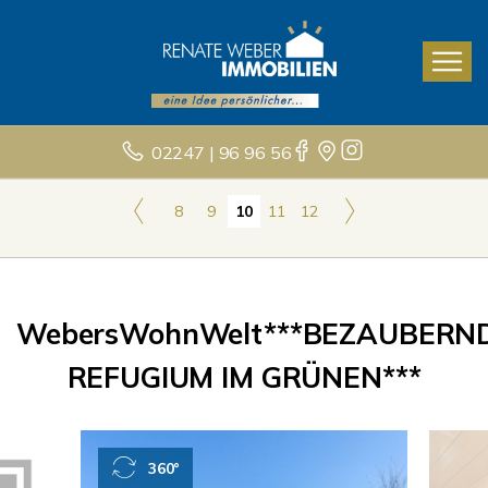
02247 | 96 96 56
8
9
10
11
12
WebersWohnWelt***BEZAUBERN
REFUGIUM IM GRÜNEN***
360°