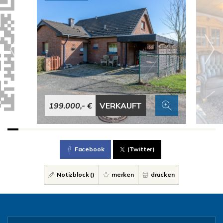
199.000,- €
VERKAUFT
Facebook
(Twitter)
Notizblock (
)
merken
drucken