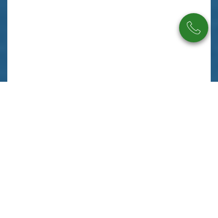
Beschreibung
Ausstattung
Lage
Sonstiges
In herrlich grüner Lage von Ruppichteroth wartet ein
echtes Wohnidyll auf Sie. Hier lässt sich der Alltag
komplett vergessen! Ländlich, aber top-modern mit
Wärmepumpe und Solarthermie ausgestattet, hält diese