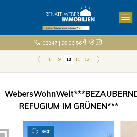
02247 | 96 96 56
8
9
10
11
12
WebersWohnWelt***BEZAUBERN
REFUGIUM IM GRÜNEN***
360°