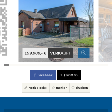
199.000,- €
VERKAUFT
Facebook
(Twitter)
Notizblock (
)
merken
drucken