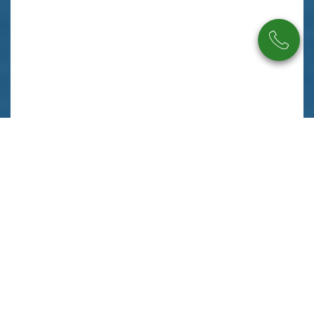
Beschreibung
Ausstattung
Lage
Sonstiges
In herrlich grüner Lage von Ruppichteroth wartet ein
echtes Wohnidyll auf Sie. Hier lässt sich der Alltag
komplett vergessen! Ländlich, aber top-modern mit
Wärmepumpe und Solarthermie ausgestattet, hält diese