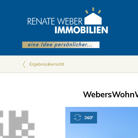
Ergebnisübersicht
WebersWohnW
360°