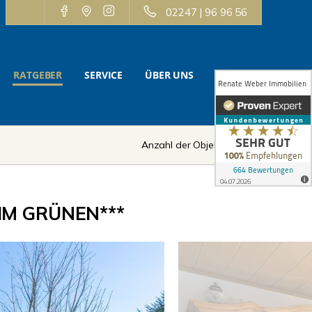
02247 | 96 96 56
RATGEBER
SERVICE
ÜBER UNS
KONTAKT
Anzahl der Objekte:
10 | 12
IM GRÜNEN***