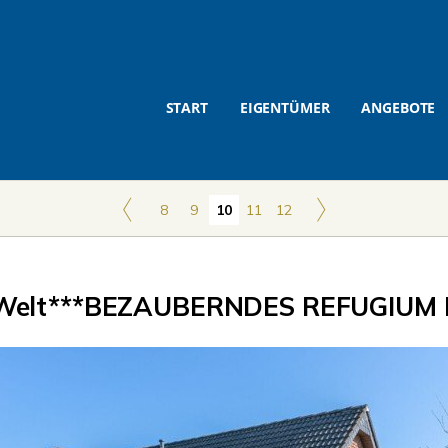
START
EIGENTÜMER
ANGEBOTE
8
9
10
11
12
elt***BEZAUBERNDES REFUGIUM 