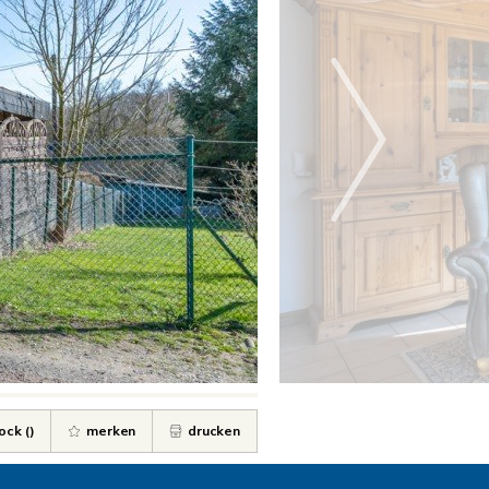
ock (
)
merken
drucken