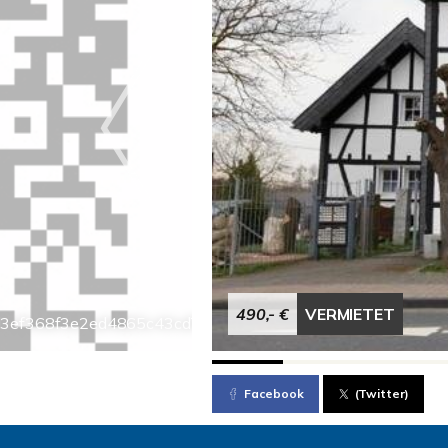
490,- €
VERMIETET
bd3ef368f3e2ed4865c43cd7d8ec16
Facebook
(Twitter)