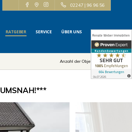
02247 | 96 96 56
RATGEBER
SERVICE
ÜBER UNS
KONTAKT
Anzahl der Objekte:
10 | 12
UMSNAH!***