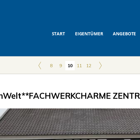
START
EIGENTÜMER
ANGEBOTE
8
9
10
11
12
nWelt**FACHWERKCHARME ZENTR