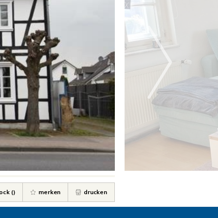
ock (
)
merken
drucken