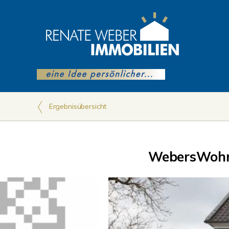
Ergebnisübersicht
WebersWoh