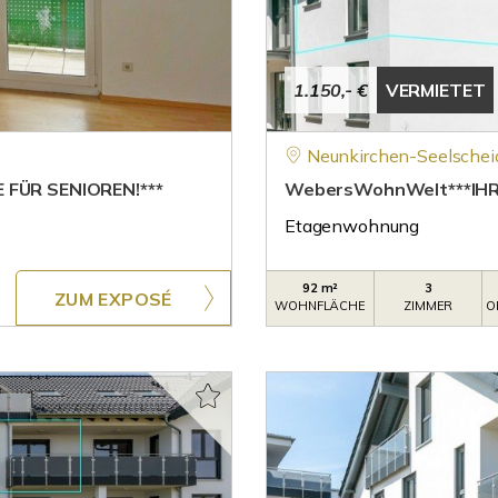
1.150,- €
VERMIETET
Neunkirchen-Seelschei
FÜR SENIOREN!***
WebersWohnWelt***IHR
Etagenwohnung
92 m²
3
ZUM EXPOSÉ
WOHNFLÄCHE
ZIMMER
O