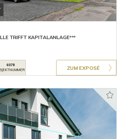
T
LLE TRIFFT KAPITALANLAGE***
6078
ZUM EXPOSÉ
BJEKTNUMMER