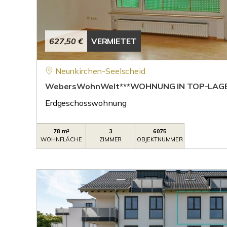
627,50 €
VERMIETET
Neunkirchen-Seelscheid
WebersWohnWelt***WOHNUNG IN TOP-LAGE 
Erdgeschosswohnung
78 m²
3
6075
WOHNFLÄCHE
ZIMMER
OBJEKTNUMMER