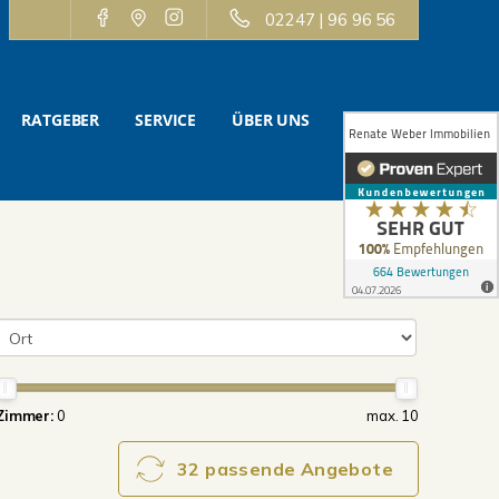
02247 | 96 96 56
RATGEBER
SERVICE
ÜBER UNS
KONTAKT
Zimmer:
0
max. 10
32 passende Angebote