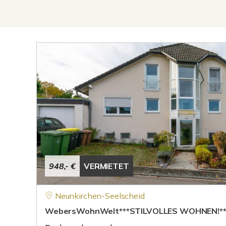
948,- €
VERMIETET
Neunkirchen-Seelscheid
WebersWohnWelt***STILVOLLES WOHNEN!**