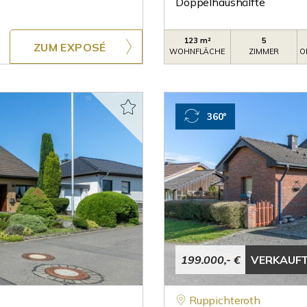
Doppelhaushälfte
123 m²
5
ZUM EXPOSÉ
WOHNFLÄCHE
ZIMMER
O
360°
199.000,- €
VERKAUF
Ruppichteroth