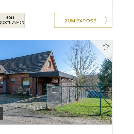
6094
ZUM EXPOSÉ
BJEKTNUMMER
T