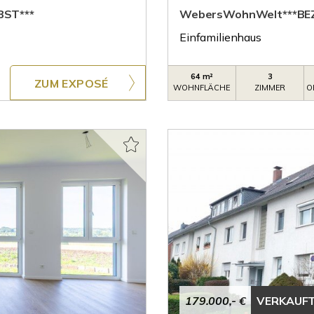
BST***
WebersWohnWelt***BEZ
Einfamilienhaus
64 m²
3
ZUM EXPOSÉ
WOHNFLÄCHE
ZIMMER
O
179.000,- €
VERKAUF