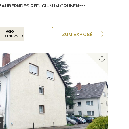
AUBERNDES REFUGIUM IM GRÜNEN***
6090
ZUM EXPOSÉ
BJEKTNUMMER
T