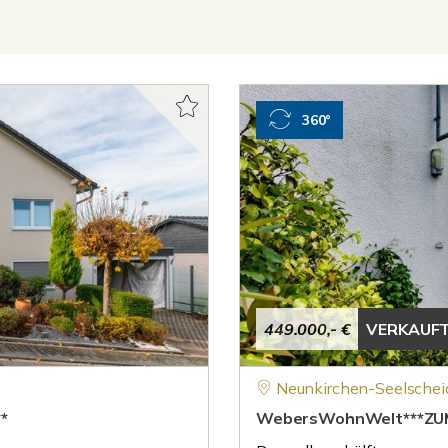
360°
449.000,- €
VERKAUF
Neunkirchen-Seelschei
*
WebersWohnWelt***ZUM