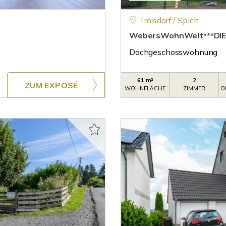
Troisdorf / Spich
WebersWohnWelt***DIE 
Dachgeschosswohnung
61 m²
2
ZUM EXPOSÉ
WOHNFLÄCHE
ZIMMER
O