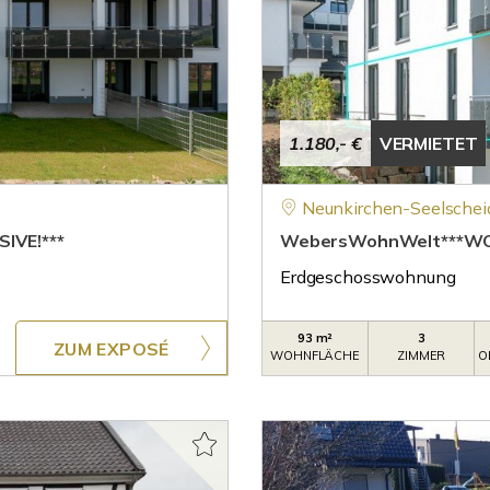
1.180,- €
VERMIETET
Neunkirchen-Seelschei
IVE!***
WebersWohnWelt***WOH
Erdgeschosswohnung
93 m²
3
ZUM EXPOSÉ
WOHNFLÄCHE
ZIMMER
O