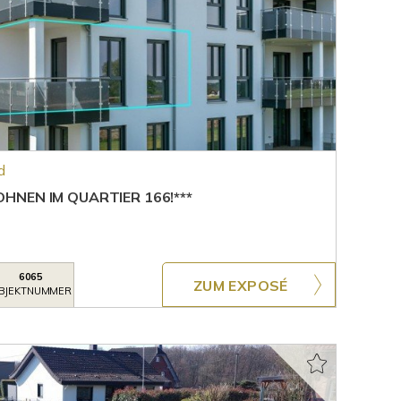
d
NEN IM QUARTIER 166!***
6065
ZUM EXPOSÉ
BJEKTNUMMER