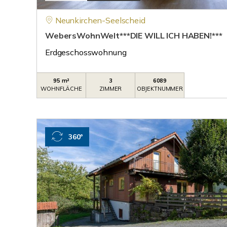
Neunkirchen-Seelscheid
WebersWohnWelt***DIE WILL ICH HABEN!***
Erdgeschosswohnung
95 m²
3
6089
WOHNFLÄCHE
ZIMMER
OBJEKTNUMMER
360°