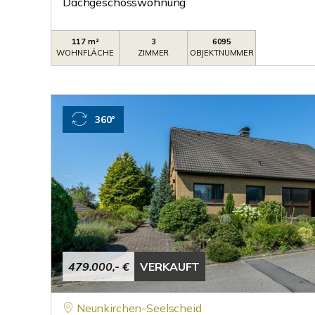
Dachgeschosswohnung
117 m²
3
6095
WOHNFLÄCHE
ZIMMER
OBJEKTNUMMER
360°
479.000,- €
VERKAUFT
Neunkirchen-Seelscheid