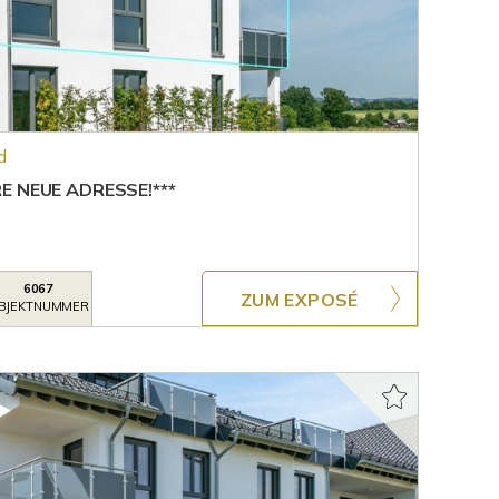
d
E NEUE ADRESSE!***
6067
ZUM EXPOSÉ
BJEKTNUMMER