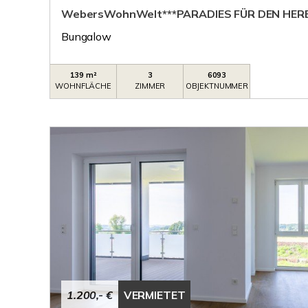
WebersWohnWelt***PARADIES FÜR DEN HER
Bungalow
139 m²
3
6093
WOHNFLÄCHE
ZIMMER
OBJEKTNUMMER
1.200,- €
VERMIETET