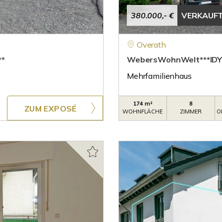
380.000,- €
VERKAUF
Overath
*
WebersWohnWelt***IDY
Mehrfamilienhaus
174 m²
8
ZUM EXPOSÉ
WOHNFLÄCHE
ZIMMER
O