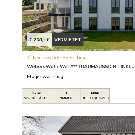
1.200,- €
VERMIETET
Neunkirchen-Seelscheid
WebersWohnWelt***TRAUMAUSSICHT INKLUS
Etagenwohnung
95 m²
3
6066
WOHNFLÄCHE
ZIMMER
OBJEKTNUMMER