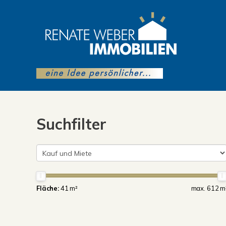
Suchfilter
Fläche:
41 m²
max. 612 m