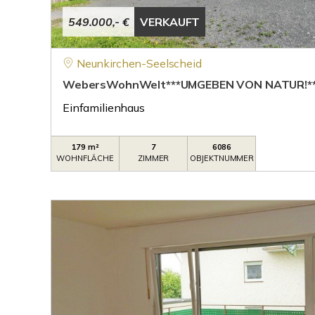
549.000,- €
VERKAUFT
Neunkirchen-Seelscheid
WebersWohnWelt***UMGEBEN VON NATUR!**
Einfamilienhaus
179 m²
7
6086
WOHNFLÄCHE
ZIMMER
OBJEKTNUMMER