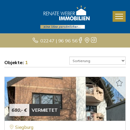
02247 | 96 96 56
Objekte:
1
680,- €
VERMIETET
Siegburg