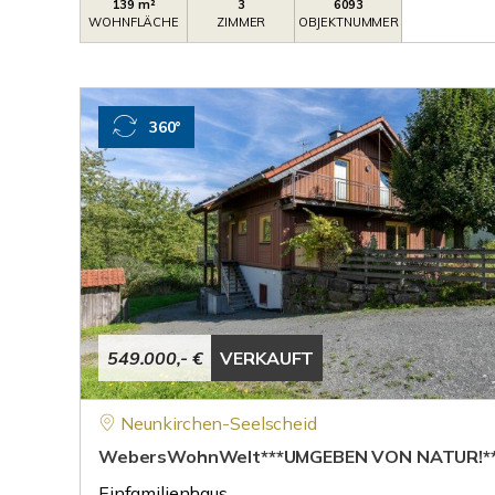
139 m²
3
6093
WOHNFLÄCHE
ZIMMER
OBJEKTNUMMER
360°
549.000,- €
VERKAUFT
Neunkirchen-Seelscheid
WebersWohnWelt***UMGEBEN VON NATUR!**
Einfamilienhaus