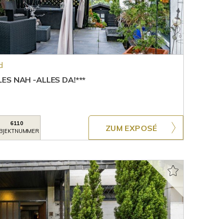
d
ES NAH -ALLES DA!***
6110
ZUM EXPOSÉ
BJEKTNUMMER