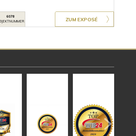
6078
ZUM EXPOSÉ
BJEKTNUMMER