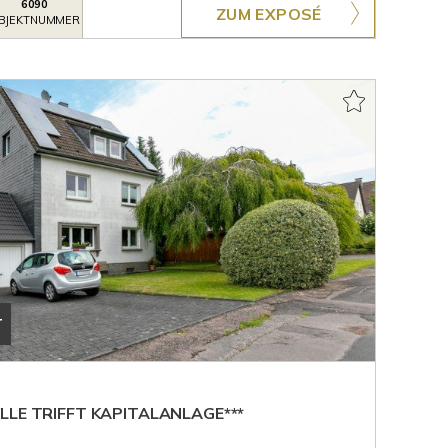
6090
ZUM EXPOSÉ
BJEKTNUMMER
T
LLE TRIFFT KAPITALANLAGE***