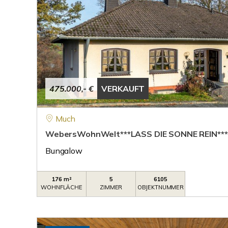
475.000,- €
VERKAUFT
Much
WebersWohnWelt***LASS DIE SONNE REIN***
Bungalow
176 m²
5
6105
WOHNFLÄCHE
ZIMMER
OBJEKTNUMMER