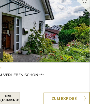
T
d
 VERLIEBEN SCHÖN ***
6094
ZUM EXPOSÉ
BJEKTNUMMER