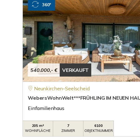
360°
540.000,- €
VERKAUFT
Neunkirchen-Seelscheid
WebersWohnWelt***FRÜHLING IM NEUEN HAU
Einfamilienhaus
205 m²
7
6100
WOHNFLÄCHE
ZIMMER
OBJEKTNUMMER