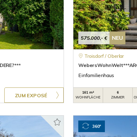
NEU
575.000,- €
Troisdorf / Oberlar
DERE?***
WebersWohnWelt***AR
Einfamilienhaus
161 m²
6
ZUM EXPOSÉ
WOHNFLÄCHE
ZIMMER
O
360°