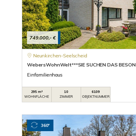
749.000,- €
Neunkirchen-Seelscheid
WebersWohnWelt***SIE SUCHEN DAS BESON
Einfamilienhaus
295 m²
10
6109
WOHNFLÄCHE
ZIMMER
OBJEKTNUMMER
360°