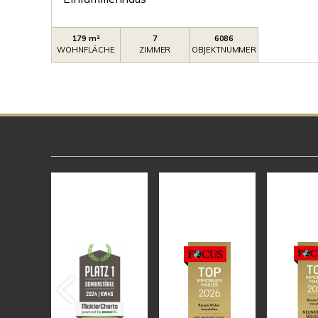
179 m²
7
6086
WOHNFLÄCHE
ZIMMER
OBJEKTNUMMER