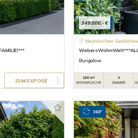
349.000,- €
Neunkirchen-Seelschei
AMILIE!***
WebersWohnWelt***ALL
Bungalow
100 m²
3
ZUM EXPOSÉ
WOHNFLÄCHE
ZIMMER
O
360°