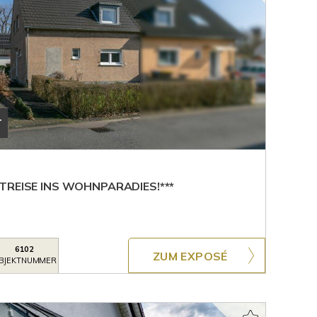
T
TREISE INS WOHNPARADIES!***
6102
ZUM EXPOSÉ
BJEKTNUMMER