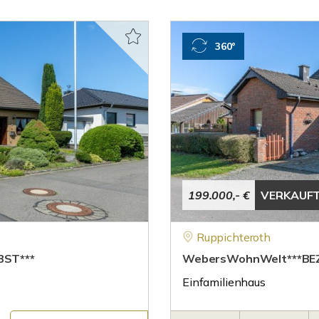
360°
199.000,- €
VERKAUF
Ruppichteroth
BST***
WebersWohnWelt***BEZ
Einfamilienhaus