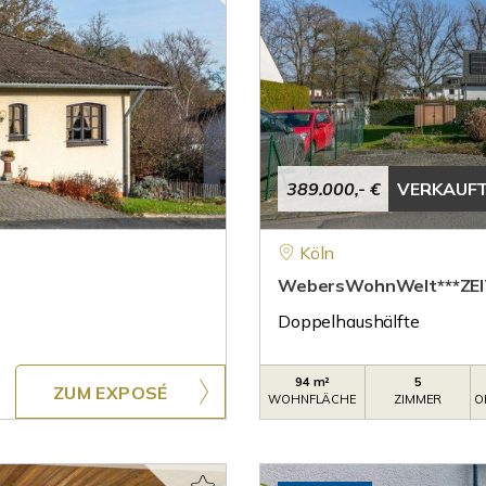
389.000,- €
VERKAUF
Köln
WebersWohnWelt***ZEI
Doppelhaushälfte
94 m²
5
ZUM EXPOSÉ
WOHNFLÄCHE
ZIMMER
O