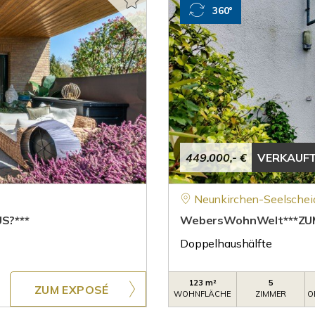
360°
449.000,- €
VERKAUF
Neunkirchen-Seelschei
S?***
WebersWohnWelt***ZUM
Doppelhaushälfte
123 m²
5
ZUM EXPOSÉ
WOHNFLÄCHE
ZIMMER
O