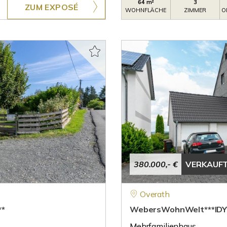
64 m²
3
ZUM EXPOSÉ
WOHNFLÄCHE
ZIMMER
O
380.000,- €
VERKAUF
Overath
*
WebersWohnWelt***IDY
Mehrfamilienhaus