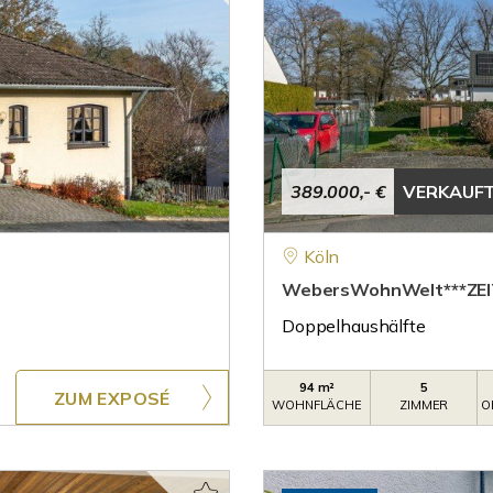
389.000,- €
VERKAUF
Köln
WebersWohnWelt***ZEI
Doppelhaushälfte
94 m²
5
ZUM EXPOSÉ
WOHNFLÄCHE
ZIMMER
O