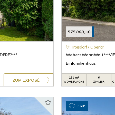
575.000,- €
Troisdorf / Oberlar
DERE?***
WebersWohnWelt***VIEL
Einfamilienhaus
161 m²
6
ZUM EXPOSÉ
WOHNFLÄCHE
ZIMMER
O
360°