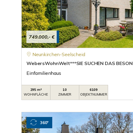
749.000,- €
Neunkirchen-Seelscheid
WebersWohnWelt***SIE SUCHEN DAS BESON
Einfamilienhaus
295 m²
10
6109
WOHNFLÄCHE
ZIMMER
OBJEKTNUMMER
360°