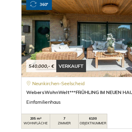
360°
540.000,- €
VERKAUFT
Neunkirchen-Seelscheid
WebersWohnWelt***FRÜHLING IM NEUEN HAU
Einfamilienhaus
205 m²
7
6100
WOHNFLÄCHE
ZIMMER
OBJEKTNUMMER