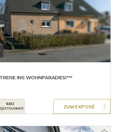
T
TREISE INS WOHNPARADIES!***
6102
ZUM EXPOSÉ
BJEKTNUMMER