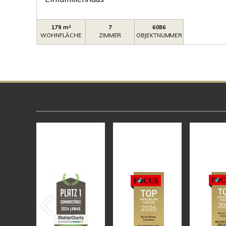
179 m²
7
6086
WOHNFLÄCHE
ZIMMER
OBJEKTNUMMER