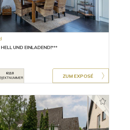
d
HELL UND EINLADEND!***
6110
ZUM EXPOSÉ
BJEKTNUMMER