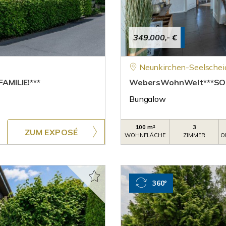
349.000,- €
Neunkirchen-Seelschei
AMILIE!***
WebersWohnWelt***SO 
Bungalow
100 m²
3
ZUM EXPOSÉ
WOHNFLÄCHE
ZIMMER
O
360°