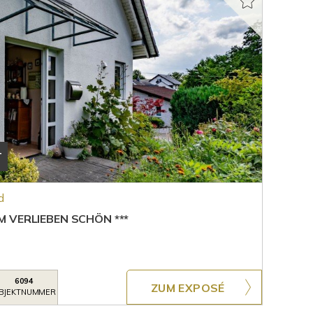
T
d
 VERLIEBEN SCHÖN ***
6094
ZUM EXPOSÉ
BJEKTNUMMER