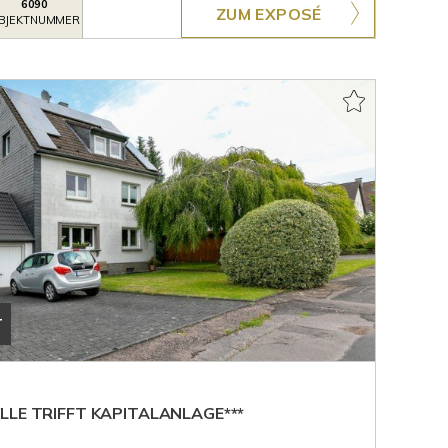
6090
ZUM EXPOSÉ
BJEKTNUMMER
T
LLE TRIFFT KAPITALANLAGE***