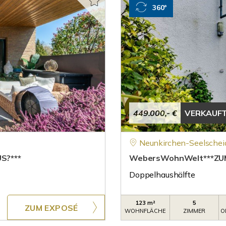
360°
449.000,- €
VERKAUF
Neunkirchen-Seelschei
S?***
WebersWohnWelt***ZUM
Doppelhaushälfte
123 m²
5
ZUM EXPOSÉ
WOHNFLÄCHE
ZIMMER
O