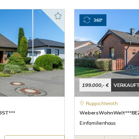
360°
199.000,- €
VERKAUF
Ruppichteroth
BST***
WebersWohnWelt***BEZ
Einfamilienhaus