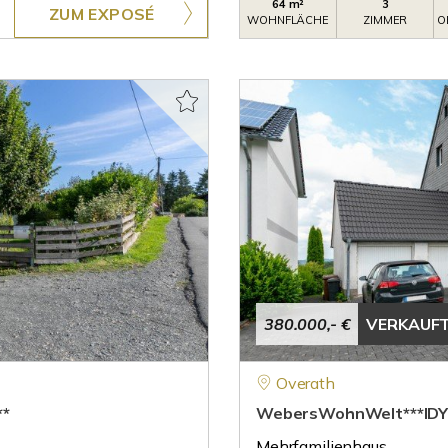
64 m²
3
ZUM EXPOSÉ
WOHNFLÄCHE
ZIMMER
O
380.000,- €
VERKAUF
Overath
*
WebersWohnWelt***IDY
Mehrfamilienhaus