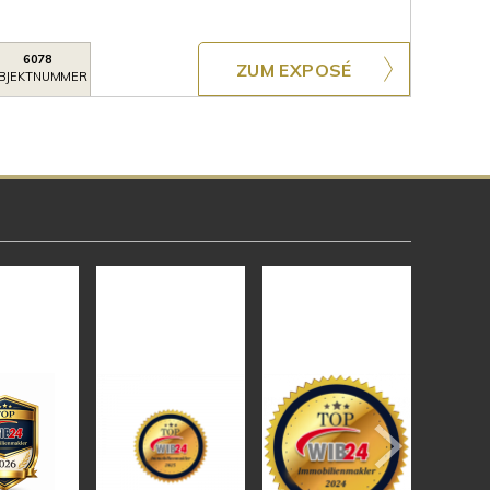
6078
ZUM EXPOSÉ
BJEKTNUMMER