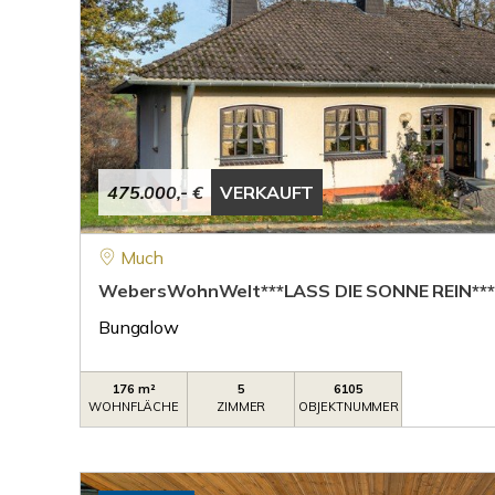
475.000,- €
VERKAUFT
Much
WebersWohnWelt***LASS DIE SONNE REIN***
Bungalow
176 m²
5
6105
WOHNFLÄCHE
ZIMMER
OBJEKTNUMMER