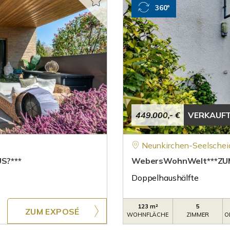
360°
449.000,- €
VERKAUF
Neunkirchen-Seelschei
S?***
WebersWohnWelt***ZUM
Doppelhaushälfte
123 m²
5
ZUM EXPOSÉ
WOHNFLÄCHE
ZIMMER
O