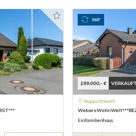
360°
199.000,- €
VERKAUF
Ruppichteroth
BST***
WebersWohnWelt***BEZ
Einfamilienhaus