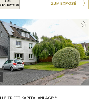
6090
ZUM EXPOSÉ
BJEKTNUMMER
T
LLE TRIFFT KAPITALANLAGE***