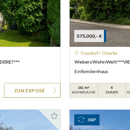
575.000,- €
Troisdorf / Oberlar
DERE?***
WebersWohnWelt***VIEL
Einfamilienhaus
161 m²
6
ZUM EXPOSÉ
WOHNFLÄCHE
ZIMMER
O
360°