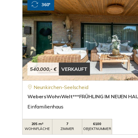
360°
540.000,- €
VERKAUFT
Neunkirchen-Seelscheid
WebersWohnWelt***FRÜHLING IM NEUEN HAU
Einfamilienhaus
205 m²
7
6100
WOHNFLÄCHE
ZIMMER
OBJEKTNUMMER