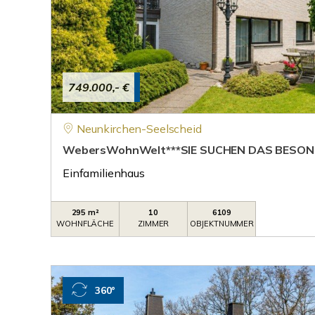
749.000,- €
Neunkirchen-Seelscheid
WebersWohnWelt***SIE SUCHEN DAS BESON
Einfamilienhaus
295 m²
10
6109
WOHNFLÄCHE
ZIMMER
OBJEKTNUMMER
360°