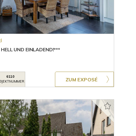
d
HELL UND EINLADEND!***
6110
ZUM EXPOSÉ
BJEKTNUMMER