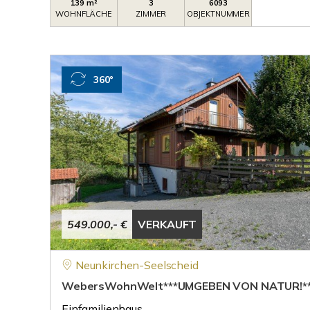
139 m²
3
6093
WOHNFLÄCHE
ZIMMER
OBJEKTNUMMER
360°
549.000,- €
VERKAUFT
Neunkirchen-Seelscheid
WebersWohnWelt***UMGEBEN VON NATUR!**
Einfamilienhaus