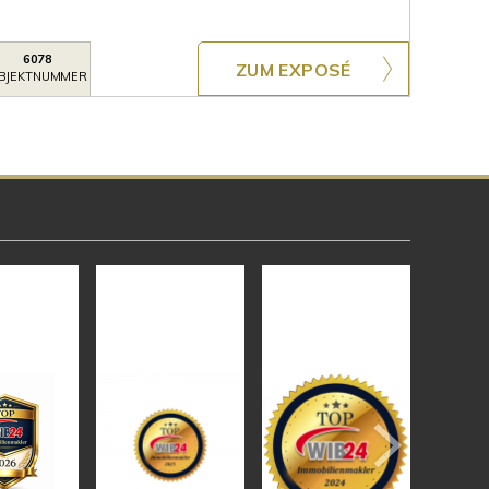
6078
ZUM EXPOSÉ
BJEKTNUMMER