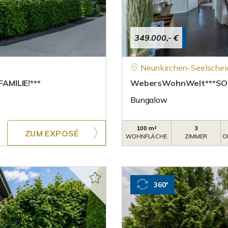
349.000,- €
Neunkirchen-Seelschei
AMILIE!***
WebersWohnWelt***SO 
Bungalow
100 m²
3
ZUM EXPOSÉ
WOHNFLÄCHE
ZIMMER
O
360°