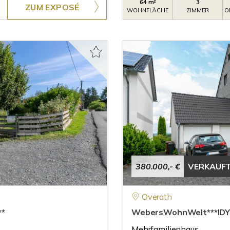
64 m²
3
ZUM EXPOSÉ
WOHNFLÄCHE
ZIMMER
O
380.000,- €
VERKAUF
Overath
*
WebersWohnWelt***IDY
Mehrfamilienhaus