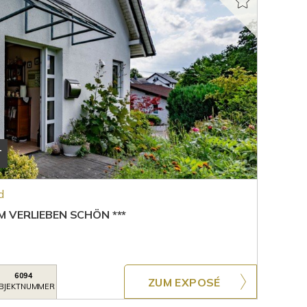
T
d
 VERLIEBEN SCHÖN ***
6094
ZUM EXPOSÉ
BJEKTNUMMER