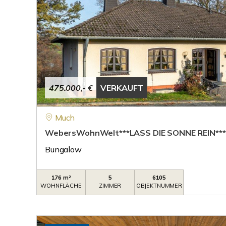
475.000,- €
VERKAUFT
Much
WebersWohnWelt***LASS DIE SONNE REIN***
Bungalow
176 m²
5
6105
WOHNFLÄCHE
ZIMMER
OBJEKTNUMMER