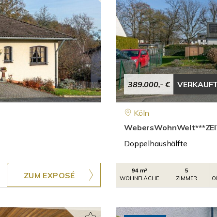
389.000,- €
VERKAUF
Köln
WebersWohnWelt***ZEI
Doppelhaushälfte
94 m²
5
ZUM EXPOSÉ
WOHNFLÄCHE
ZIMMER
O