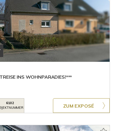
T
TREISE INS WOHNPARADIES!***
6102
ZUM EXPOSÉ
BJEKTNUMMER