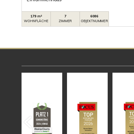
179 m²
7
6086
WOHNFLÄCHE
ZIMMER
OBJEKTNUMMER