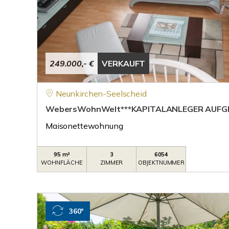
249.000,- €
VERKAUFT
Neunkirchen-Seelscheid
WebersWohnWelt***KAPITALANLEGER AUFGE
Maisonettewohnung
95 m²
3
6054
WOHNFLÄCHE
ZIMMER
OBJEKTNUMMER
360°