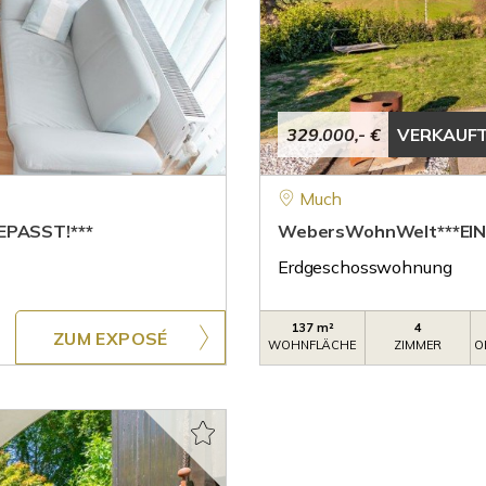
329.000,- €
VERKAUF
Much
PASST!***
WebersWohnWelt***EIN
Erdgeschosswohnung
137 m²
4
ZUM EXPOSÉ
WOHNFLÄCHE
ZIMMER
O