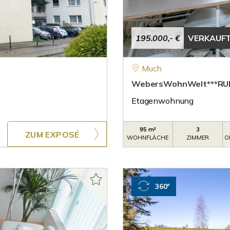
195.000,- €
VERKAUF
Much
WebersWohnWelt***RU
Etagenwohnung
95 m²
3
ZUM EXPOSÉ
WOHNFLÄCHE
ZIMMER
O
360°