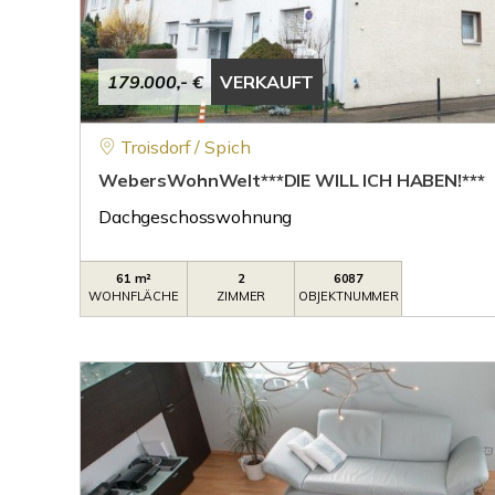
179.000,- €
VERKAUFT
Troisdorf / Spich
WebersWohnWelt***DIE WILL ICH HABEN!***
Dachgeschosswohnung
61 m²
2
6087
WOHNFLÄCHE
ZIMMER
OBJEKTNUMMER