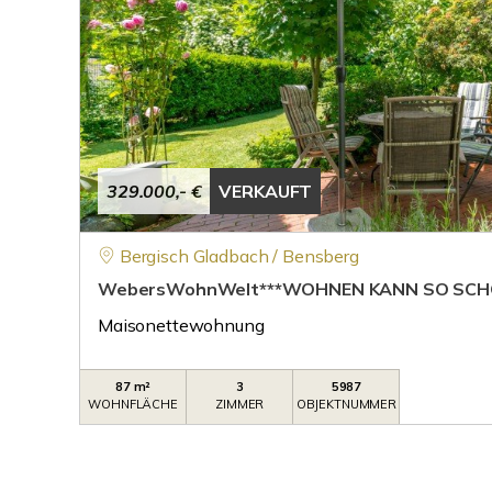
329.000,- €
VERKAUFT
Bergisch Gladbach / Bensberg
WebersWohnWelt***WOHNEN KANN SO SCHÖ
Maisonettewohnung
87 m²
3
5987
WOHNFLÄCHE
ZIMMER
OBJEKTNUMMER