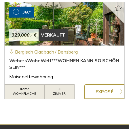
360°
329.000,- €
VERKAUFT
Bergisch Gladbach / Bensberg
WebersWohnWelt***WOHNEN KANN SO SCHÖN
SEIN***
Maisonettewohnung
87 m²
3
WOHNFLÄCHE
ZIMMER