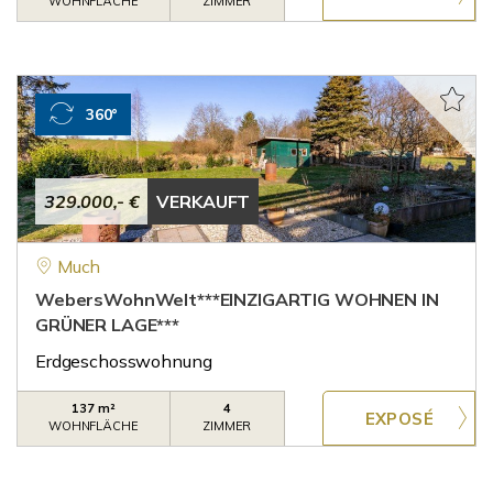
WOHNFLÄCHE
ZIMMER
360°
329.000,- €
VERKAUFT
Much
WebersWohnWelt***EINZIGARTIG WOHNEN IN
GRÜNER LAGE***
Erdgeschosswohnung
137 m²
4
WOHNFLÄCHE
ZIMMER