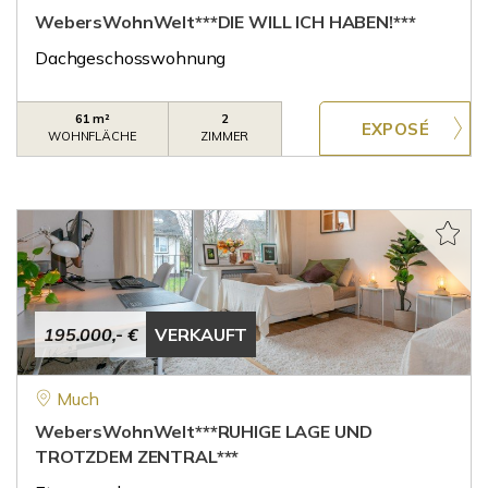
WebersWohnWelt***DIE WILL ICH HABEN!***
Dachgeschosswohnung
61 m²
2
WOHNFLÄCHE
ZIMMER
195.000,- €
VERKAUFT
Much
WebersWohnWelt***RUHIGE LAGE UND
TROTZDEM ZENTRAL***