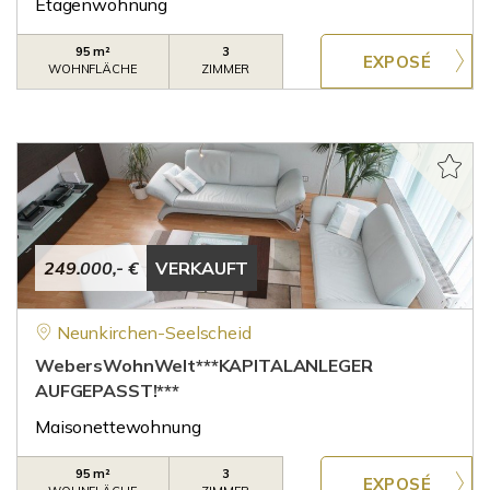
Etagenwohnung
95 m²
3
WOHNFLÄCHE
ZIMMER
249.000,- €
VERKAUFT
Neunkirchen-Seelscheid
WebersWohnWelt***KAPITALANLEGER
AUFGEPASST!***
Maisonettewohnung
95 m²
3