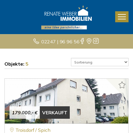
02247 | 96 96 56
Objekte:
5
179.000,- €
VERKAUFT
Troisdorf / Spich