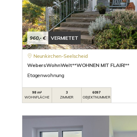
960,- €
VERMIETET
Neunkirchen-Seelscheid
WebersWohnWelt**WOHNEN MIT FLAIR!**
Etagenwohnung
98 m²
3
6097
WOHNFLÄCHE
ZIMMER
OBJEKTNUMMER