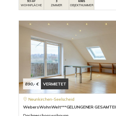
93 m²
3
6065
WOHNFLÄCHE
ZIMMER
OBJEKTNUMMER
890,- €
VERMIETET
Neunkirchen-Seelscheid
WebersWohnWelt***GELUNGENER GESAMTEI
Dachgeschosswohnung