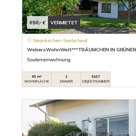
650,- €
VERMIETET
Neunkirchen-Seelscheid
WebersWohnWelt***TRÄUMCHEN IN GRÜNER 
Souterrainwohnung
65 m²
2
6107
WOHNFLÄCHE
ZIMMER
OBJEKTNUMMER