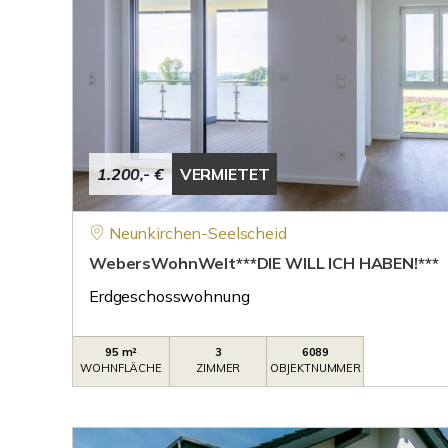
1.200,- €
VERMIETET
Neunkirchen-Seelscheid
WebersWohnWelt***DIE WILL ICH HABEN!***
Erdgeschosswohnung
95 m²
3
6089
WOHNFLÄCHE
ZIMMER
OBJEKTNUMMER