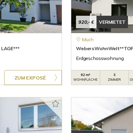
920,- €
VERMIETET
Much
LAGE***
WebersWohnWelt**TO
Erdgeschosswohnung
92 m²
3
ZUM EXPOSÉ
WOHNFLÄCHE
ZIMMER
O