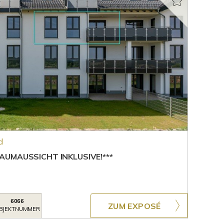
d
UMAUSSICHT INKLUSIVE!***
6066
ZUM EXPOSÉ
BJEKTNUMMER