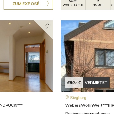
54 m²
2
ZUM EXPOSÉ
WOHNFLÄCHE
ZIMMER
O
680,- €
VERMIETET
Siegburg
NDRUCK!***
WebersWohnWelt***IHR
Dachgeschosswohnung