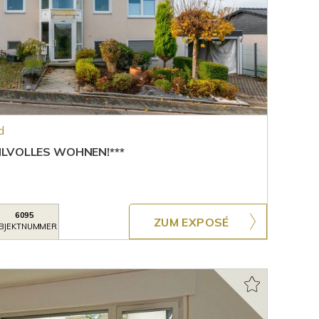
d
ILVOLLES WOHNEN!***
6095
ZUM EXPOSÉ
BJEKTNUMMER