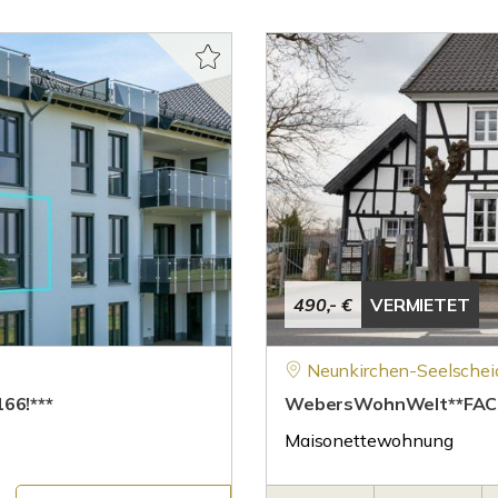
490,- €
VERMIETET
Neunkirchen-Seelschei
66!***
WebersWohnWelt**FA
Maisonettewohnung