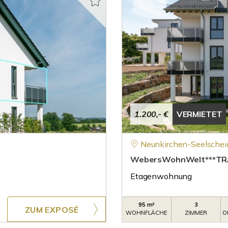
1.200,- €
VERMIETET
Neunkirchen-Seelschei
WebersWohnWelt***TRA
Etagenwohnung
95 m²
3
ZUM EXPOSÉ
WOHNFLÄCHE
ZIMMER
O