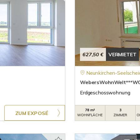
627,50 €
VERMIETET
Neunkirchen-Seelschei
WebersWohnWelt***WOH
Erdgeschosswohnung
78 m²
3
ZUM EXPOSÉ
WOHNFLÄCHE
ZIMMER
O