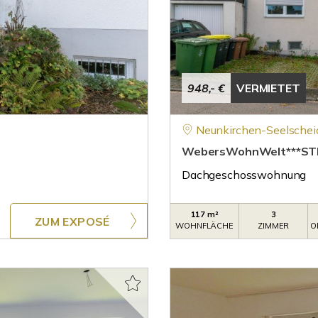
948,- €
VERMIETET
Neunkirchen-Seelschei
WebersWohnWelt***ST
Dachgeschosswohnung
117 m²
3
ZUM EXPOSÉ
WOHNFLÄCHE
ZIMMER
O