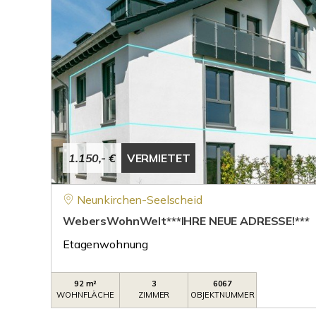
1.150,- €
VERMIETET
Neunkirchen-Seelscheid
WebersWohnWelt***IHRE NEUE ADRESSE!***
Etagenwohnung
92 m²
3
6067
WOHNFLÄCHE
ZIMMER
OBJEKTNUMMER