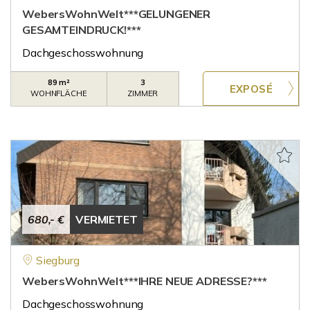
WebersWohnWelt***GELUNGENER
GESAMTEINDRUCK!***
Dachgeschosswohnung
89 m²
3
WOHNFLÄCHE
ZIMMER
680,- €
VERMIETET
Siegburg
WebersWohnWelt***IHRE NEUE ADRESSE?***
Dachgeschosswohnung