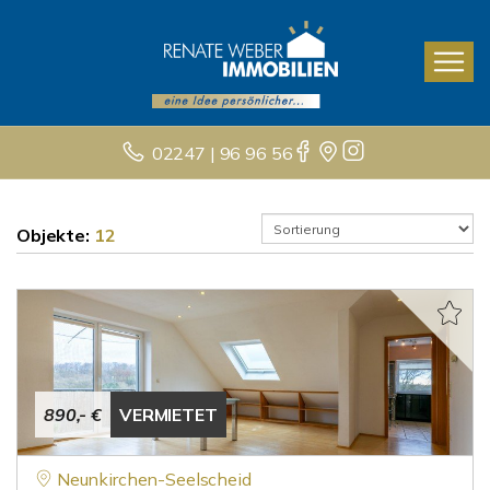
02247 | 96 96 56
Objekte:
12
890,- €
VERMIETET
Neunkirchen-Seelscheid