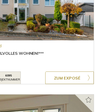
d
ILVOLLES WOHNEN!***
6095
ZUM EXPOSÉ
BJEKTNUMMER