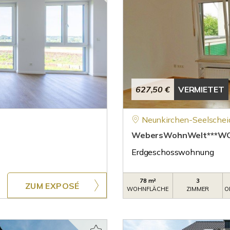
627,50 €
VERMIETET
Neunkirchen-Seelschei
WebersWohnWelt***WOH
Erdgeschosswohnung
78 m²
3
ZUM EXPOSÉ
WOHNFLÄCHE
ZIMMER
O