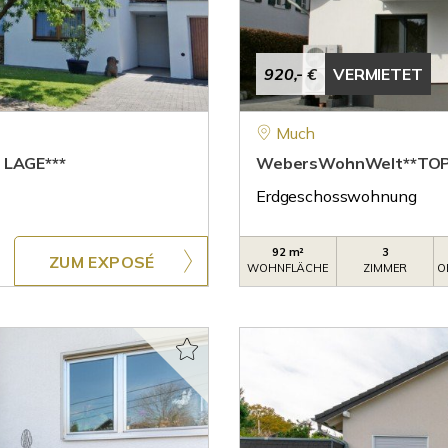
920,- €
VERMIETET
Much
LAGE***
WebersWohnWelt**TO
Erdgeschosswohnung
92 m²
3
ZUM EXPOSÉ
WOHNFLÄCHE
ZIMMER
O