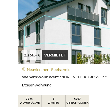
1.150,- €
VERMIETET
Neunkirchen-Seelscheid
WebersWohnWelt***IHRE NEUE ADRESSE!***
Etagenwohnung
92 m²
3
6067
WOHNFLÄCHE
ZIMMER
OBJEKTNUMMER