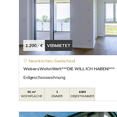
1.200,- €
VERMIETET
Neunkirchen-Seelscheid
WebersWohnWelt***DIE WILL ICH HABEN!***
Erdgeschosswohnung
95 m²
3
6089
WOHNFLÄCHE
ZIMMER
OBJEKTNUMMER