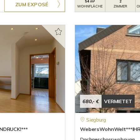
54 m²
2
ZUM EXPOSÉ
WOHNFLÄCHE
ZIMMER
O
680,- €
VERMIETET
Siegburg
NDRUCK!***
WebersWohnWelt***IHR
Dachgeschosswohnung