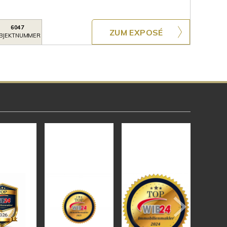
6047
ZUM EXPOSÉ
BJEKTNUMMER