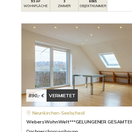
93 m²
3
6065
WOHNFLÄCHE
ZIMMER
OBJEKTNUMMER
890,- €
VERMIETET
Neunkirchen-Seelscheid
WebersWohnWelt***GELUNGENER GESAMTEI
Dachgeschosswohnung