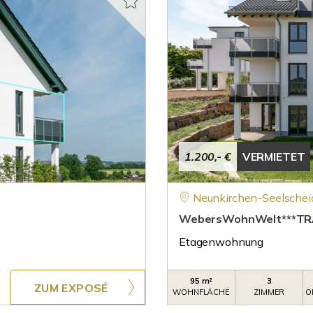
1.200,- €
VERMIETET
Neunkirchen-Seelschei
WebersWohnWelt***TRA
Etagenwohnung
95 m²
3
ZUM EXPOSÉ
WOHNFLÄCHE
ZIMMER
O