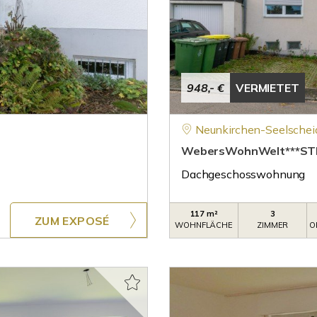
948,- €
VERMIETET
Neunkirchen-Seelschei
WebersWohnWelt***ST
Dachgeschosswohnung
117 m²
3
ZUM EXPOSÉ
WOHNFLÄCHE
ZIMMER
O