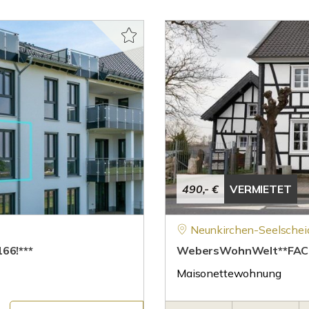
490,- €
VERMIETET
Neunkirchen-Seelschei
66!***
WebersWohnWelt**FA
Maisonettewohnung