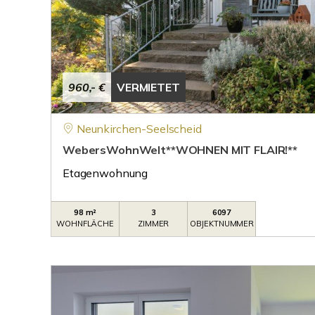
960,- €
VERMIETET
Neunkirchen-Seelscheid
WebersWohnWelt**WOHNEN MIT FLAIR!**
Etagenwohnung
98 m²
3
6097
WOHNFLÄCHE
ZIMMER
OBJEKTNUMMER