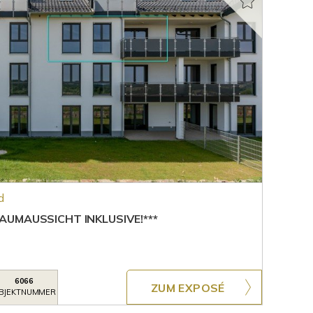
d
UMAUSSICHT INKLUSIVE!***
6066
ZUM EXPOSÉ
BJEKTNUMMER