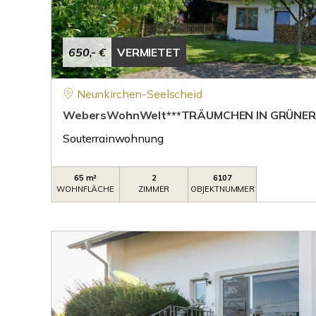
650,- €
VERMIETET
Neunkirchen-Seelscheid
WebersWohnWelt***TRÄUMCHEN IN GRÜNER 
Souterrainwohnung
65 m²
2
6107
WOHNFLÄCHE
ZIMMER
OBJEKTNUMMER