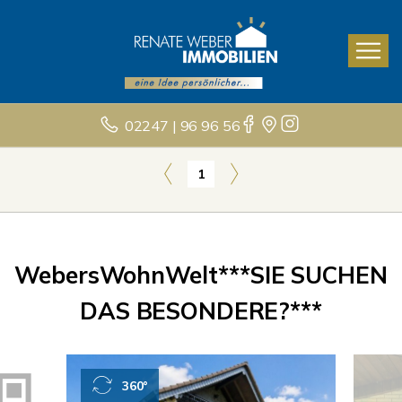
02247 | 96 96 56
1
WebersWohnWelt***SIE SUCHEN
DAS BESONDERE?***
360°