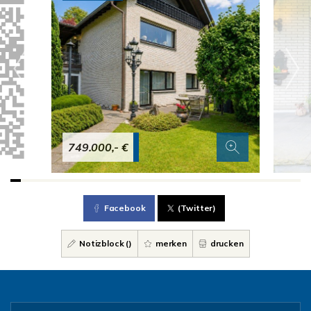
749.000,- €
Facebook
(Twitter)
Notizblock (
)
merken
drucken