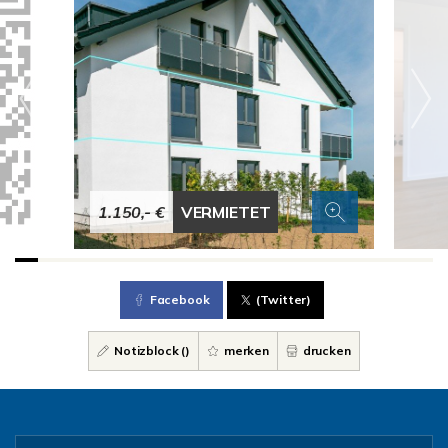
1.150,- €
VERMIETET
Facebook
(Twitter)
Notizblock (
)
merken
drucken