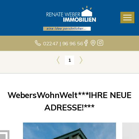
02247 | 96 96 56
1
WebersWohnWelt***IHRE NEUE
ADRESSE!***