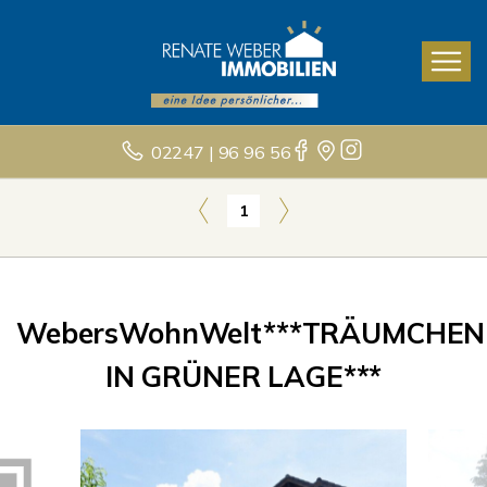
02247 | 96 96 56
1
WebersWohnWelt***TRÄUMCHEN
IN GRÜNER LAGE***