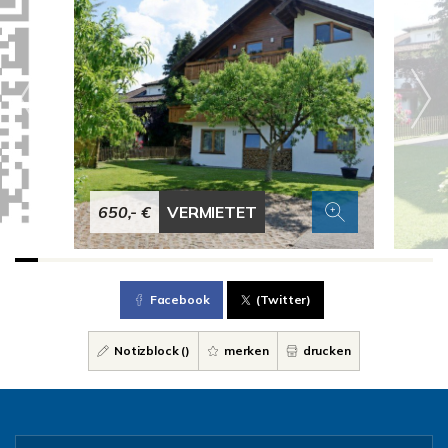
650,- €
VERMIETET
Facebook
(Twitter)
Notizblock (
)
merken
drucken