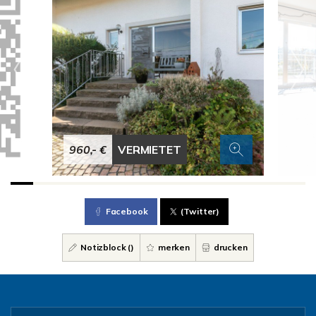
960,- €
VERMIETET
Facebook
(Twitter)
Notizblock (
)
merken
drucken