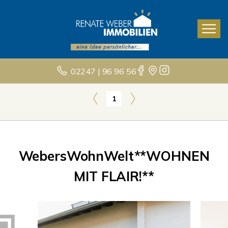
02247 | 96 96 56
1
WebersWohnWelt**WOHNEN
MIT FLAIR!**